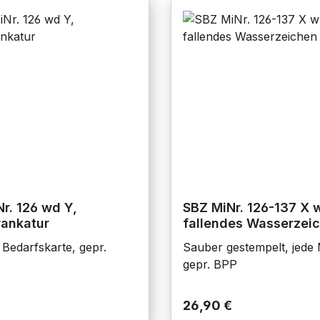
r. 126 wd Y,
SBZ MiNr. 126-137 X 
rankatur
fallendes Wasserzei
Bedarfskarte, gepr.
Sauber gestempelt, jede
gepr. BPP
€
26,90 €