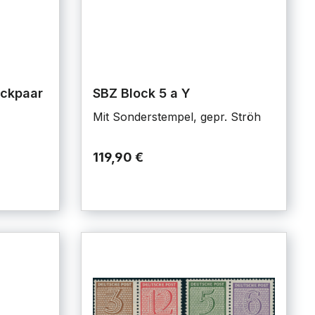
ockpaar
SBZ Block 5 a Y
Mit Sonderstempel, gepr. Ströh
119,90 €