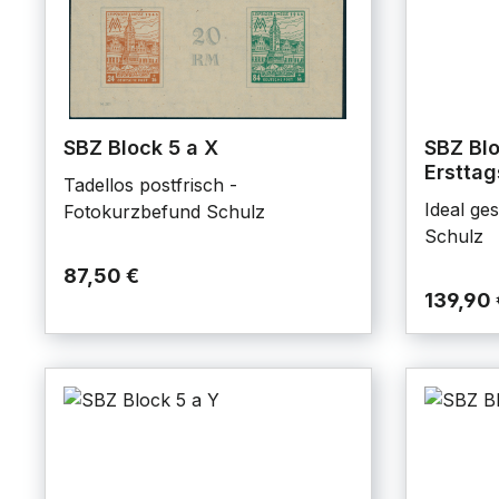
SBZ Block 5 a X
SBZ Blo
Erstta
Tadellos postfrisch -
Ideal ge
Fotokurzbefund Schulz
Schulz
87,50 €
139,90 