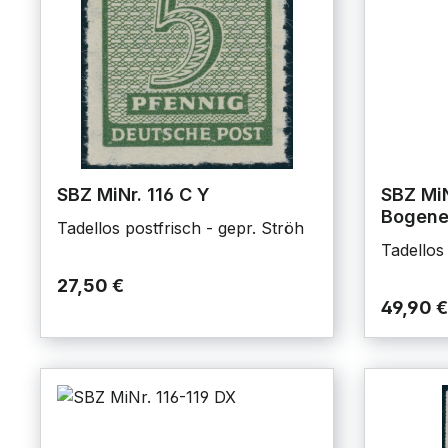
SBZ MiNr. 116 C Y
SBZ MiN
Bogene
Tadellos postfrisch - gepr. Ströh
Tadellos 
27,50 €
49,90 €