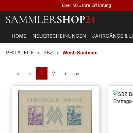
über 40 Jahre Erfahrung
HOME
NEUERSCHEINUNGEN
JAHRGÄNGE & L
PHILATELIE
SBZ
West-Sachsen
1
2