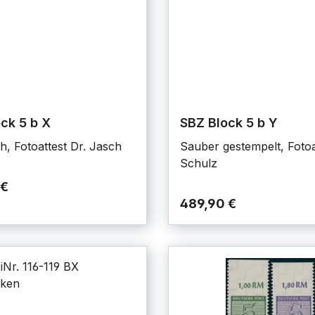
ck 5 b X
SBZ Block 5 b Y
h, Fotoattest Dr. Jasch
Sauber gestempelt, Fotoa
Schulz
 €
489,90 €