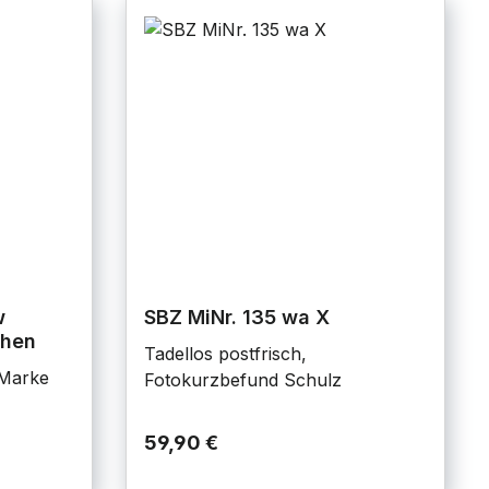
w
SBZ MiNr. 135 wa X
chen
Tadellos postfrisch,
 Marke
Fotokurzbefund Schulz
59,90 €