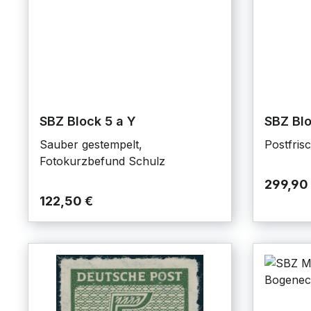
SBZ Block 5 a Y
SBZ Blo
Sauber gestempelt,
Postfrisc
Fotokurzbefund Schulz
299,90
122,50 €