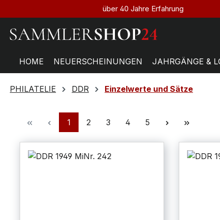
über 40 Jahre Erfahrung
HOME
NEUERSCHEINUNGEN
JAHRGÄNGE & L
PHILATELIE
DDR
Einzelwerte und Sätze
1
2
3
4
5