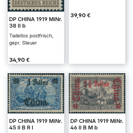
39,90 €
DP CHINA 1919 MiNr.
38 II b
Tadellos postfrisch,
gepr. Steuer
34,90 €
DP CHINA 1919 MiNr.
DP CHINA 1919 MiNr.
46 II B M b
45 II B R I