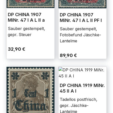
DP CHINA 1907
DP CHINA 1907
MiNr. 47 I A L II a
MiNr. 47 I A L II PF I
Sauber gestempelt,
Sauber gestempelt,
gepr. Steuer
Fotobefund Jäschke-
Lantelme
32,90 €
89,90 €
DP CHINA 1919 MiNr.
45 II A I
Tadellos postfrisch,
gepr. Jäschke-
Lantelme