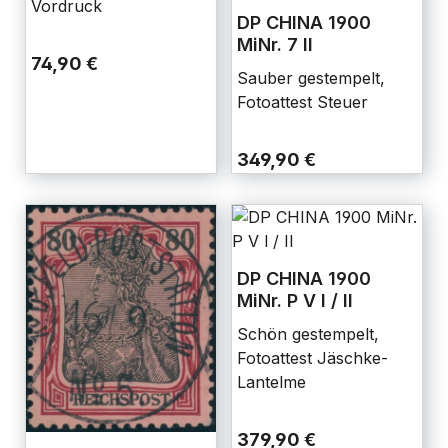
Vordruck
DP CHINA 1900
MiNr. 7 II
74,90 €
Sauber gestempelt,
Fotoattest Steuer
349,90 €
DP CHINA 1900
MiNr. P V l / II
Schön gestempelt,
Fotoattest Jäschke-
Lantelme
379,90 €