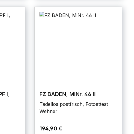
F I,
FZ BADEN, MiNr. 46 II
Tadellos postfrisch, Fotoattest
Wehner
l
194,90 €