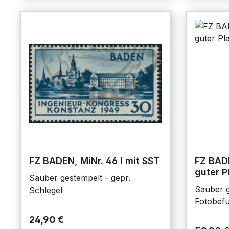
FZ BADEN, MiNr. 46 I mit SST
FZ BADE
guter P
Sauber gestempelt - gepr.
Sauber g
Schlegel
Fotobef
24,90 €