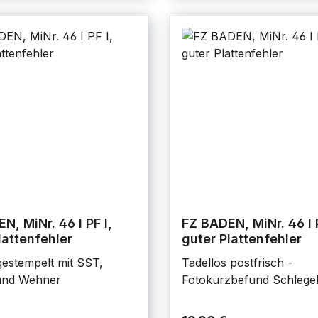
N, MiNr. 46 I PF I,
FZ BADEN, MiNr. 46 I P
lattenfehler
guter Plattenfehler
estempelt mit SST,
Tadellos postfrisch -
und Wehner
Fotokurzbefund Schlege