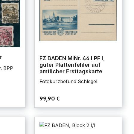
7
FZ BADEN MiNr. 46 I PF I,
guter Plattenfehler auf
r. BPP
amtlicher Ersttagskarte
Fotokurzbefund Schlegel
99,90 €