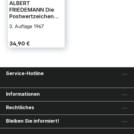
ALBERT
FRIEDEMANN Die
Postwertzeichen
und Entwertungen
3. Auflage 1967
der deutschen
Postanstalten in
den Schutzgebieten
34,90 €
und im Ausland
Service-Hotline
Informationen
Rechtliches
Bleiben Sie informiert!