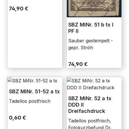
74,90 €
SBZ MiNr. 51 b tx I
PF II
Sauber gestempelt -
gepr. Ströh
74,90 €
SBZ MiNr. 51-52 a tx
SBZ MiNr. 52 a tx
Tadellos postfrisch
DDD II
Dreifachdruck
0,60 €
Tadellos postfrisch,
Fotokurzbefund Dr.