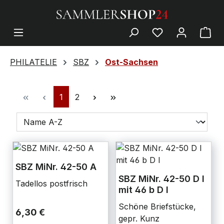
PHILATELIE
SBZ
Ost-Sachsen
1
2
SBZ MiNr. 42-50 A
SBZ MiNr. 42-50 D I
Tadellos postfrisch
mit 46 b D I
Schöne Briefstücke,
6,30 €
gepr. Kunz