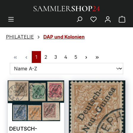
PHILATELIE
DAP und Kolonien
1
2
3
4
5
DEUTSCH-