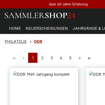
über 40 Jahre Erfahrung
HOME
NEUERSCHEINUNGEN
JAHRGÄNGE & L
PHILATELIE
DDR
1
2
3
4
5