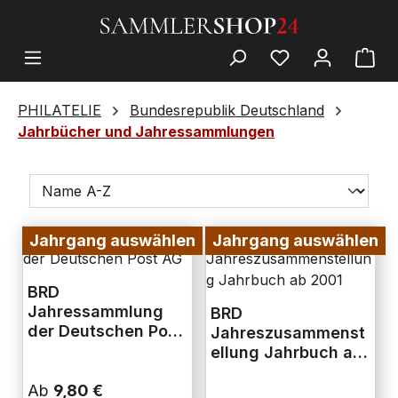
PHILATELIE
Bundesrepublik Deutschland
Jahrbücher und Jahressammlungen
Jahrgang auswählen
Jahrgang auswählen
BRD
Jahressammlung
BRD
der Deutschen Post
Jahreszusammenst
AG
ellung Jahrbuch ab
2001
Ab
9,80 €