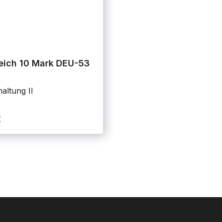
eich 10 Mark DEU-53
altung II
€