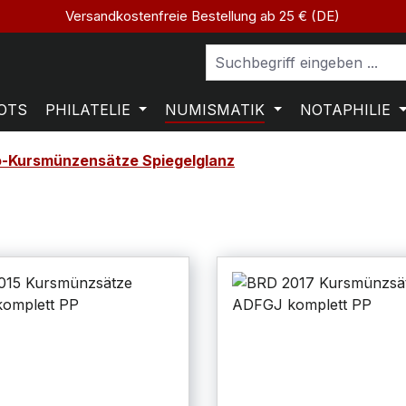
Versandkostenfreie Bestellung ab 25 € (DE)
OTS
PHILATELIE
NUMISMATIK
NOTAPHILIE
o-Kursmünzensätze Spiegelglanz