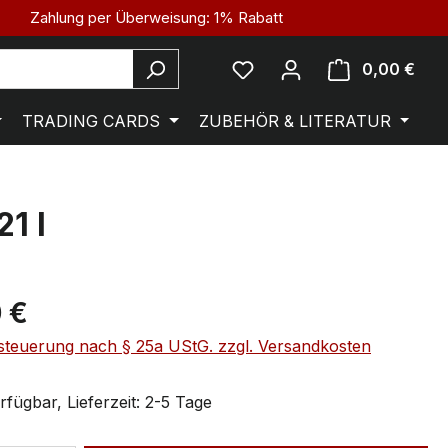
Zahlung per Überweisung: 1% Rabatt
0,00 €
TRADING CARDS
ZUBEHÖR & LITERATUR
1 I
 €
steuerung nach § 25a UStG. zzgl. Versandkosten
fügbar, Lieferzeit: 2-5 Tage