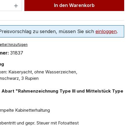
In den Warenkorb
reisvorschlag zu senden, müssen Sie sich
einloggen
.
ttel hinzufügen
mer:
31837
ng
rken: Kaiseryacht, ohne Wasserzeichen,
ünschwarz, 3 Rupien
r Abart "Rahmenzeichnung Type III und Mittelstück Type
mpelte Kabinetterhaltung
iebentritt und gepr. Steuer mit Fotoattest