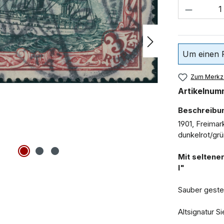
Um einen P
Zum Merkze
Artikelnum
Beschreibu
1901, Freima
dunkelrot/gr
Mit seltene
I"
Sauber geste
Altsignatur S