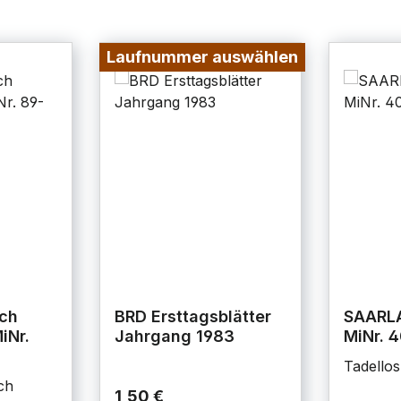
Laufnummer auswählen
ch
BRD Ersttagsblätter
SAARL
iNr.
Jahrgang 1983
MiNr. 
Tadellos
ch
1,50 €