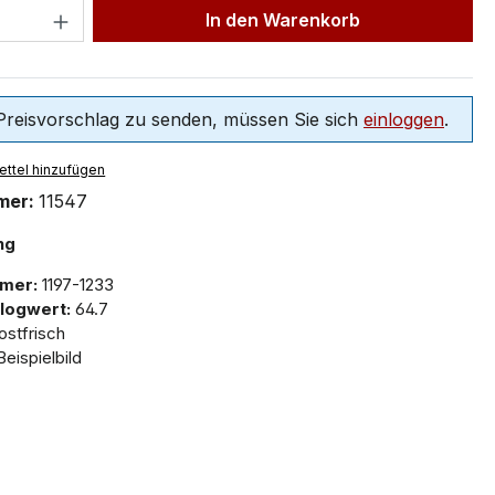
In den Warenkorb
reisvorschlag zu senden, müssen Sie sich
einloggen
.
ttel hinzufügen
mer:
11547
ng
mer:
1197-1233
logwert:
64.7
stfrisch
eispielbild