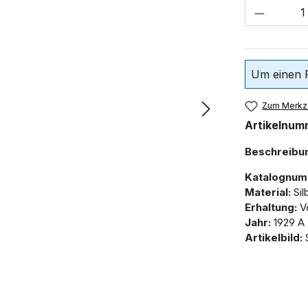
Um einen P
Zum Merkze
Artikelnum
Beschreibu
Katalognum
Material:
Sil
Erhaltung:
Vo
Jahr:
1929 A
Artikelbild:
S