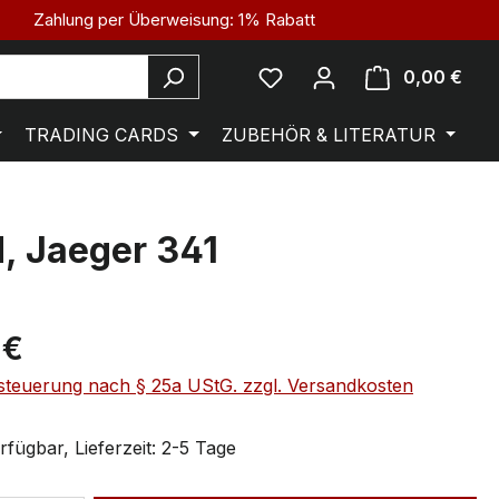
Zahlung per Überweisung: 1% Rabatt
0,00 €
TRADING CARDS
ZUBEHÖR & LITERATUR
, Jaeger 341
 €
steuerung nach § 25a UStG. zzgl. Versandkosten
fügbar, Lieferzeit: 2-5 Tage