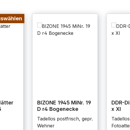
uswählen
ätter
BIZONE 1945 MiNr. 19
DDR-Di
5
D r4 Bogenecke
x XI
Tadellos postfrisch, gepr.
Tadellos
Wehner
Fotoatte