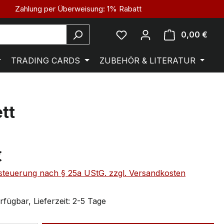
Zahlung per Überweisung: 1% Rabatt
0,00 €
TRADING CARDS
ZUBEHÖR & LITERATUR
tt
€
steuerung nach § 25a UStG. zzgl. Versandkosten
fügbar, Lieferzeit: 2-5 Tage