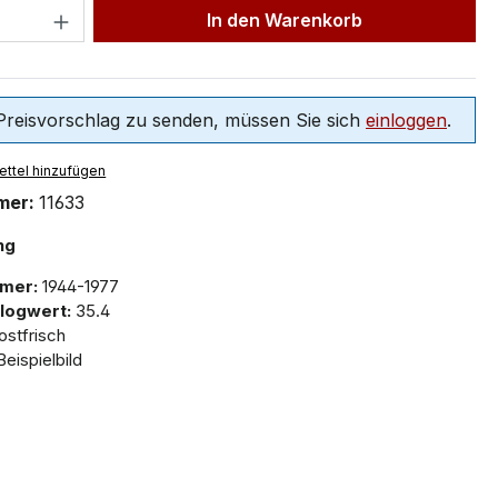
In den Warenkorb
reisvorschlag zu senden, müssen Sie sich
einloggen
.
ttel hinzufügen
mer:
11633
ng
mer:
1944-1977
logwert:
35.4
stfrisch
eispielbild